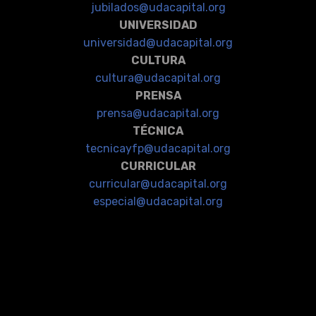
jubilados@udacapital.org
UNIVERSIDAD
universidad@udacapital.org
CULTURA
cultura@udacapital.org
PRENSA
prensa@udacapital.org
TÉCNICA
tecnicayfp@udacapital.org
CURRICULAR
curricular@udacapital.org
especial@udacapital.org