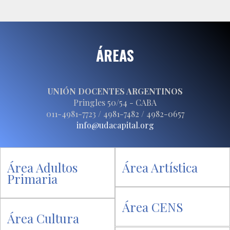
ÁREAS
UNIÓN DOCENTES ARGENTINOS
Pringles 50/54 - CABA
011-4981-7723 / 4981-7482 / 4982-0657
info@udacapital.org
Área Adultos
Área Artística
Primaria
Área CENS
Área Cultura