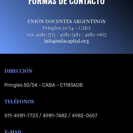
FORMAS DE CONTACTO
UNIÓN DOCENTES ARGENTINOS
Pringles 50/54 - CABA
011-4981-7723 / 4981-7482 / 4982-0657
info@udacapital.org
DIRECCIÓN
Pringles 50/54 - CABA - C1183ADB
TELÉFONOS
011-4981-7723 / 4981-7482 / 4982-0657
E-MAIL